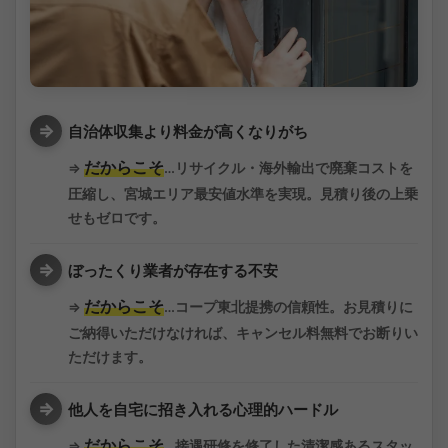
自治体収集より料金が高くなりがち
だからこそ
⇒
…リサイクル・海外輸出で廃棄コストを
圧縮し、宮城エリア最安値水準を実現。見積り後の上乗
せもゼロです。
ぼったくり業者が存在する不安
だからこそ
⇒
…コープ東北提携の信頼性。お見積りに
ご納得いただけなければ、キャンセル料無料でお断りい
ただけます。
他人を自宅に招き入れる心理的ハードル
だからこそ
⇒
…接遇研修を修了した清潔感あるスタッ