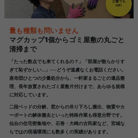
少量でも
OK!
量も種類も問いません
マグカップ1個からゴミ屋敷の丸ごと
清掃まで
「たった数点でも来てくれるの？」「部屋が散らかりす
ぎて恥ずかしい…」──どうぞ遠慮なくお電話ください。
座布団ひとつの少量処分から、一軒家まるごとの遺品整
理、長年放置されたゴミ屋敷片付けまで、あらゆる規模
に対応しています。
二段ベッドの分解、窓からの吊り下ろし搬出、物置やカ
ーポートの解体撤去といった特殊作業も得意分野です。
仙台の住宅密集地や、石巻・大崎の古民家など、宮城な
らではの現場環境にも数多くの実績があります。