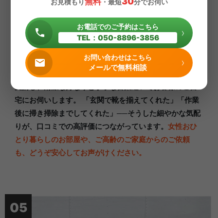
30
無料
お見積もり
・最短
分でお伺い
礼儀正しさと丁寧な仕事。「知り合い
にも紹介したい」と言われる
お電話でのご予約はこちら
›
TEL：050-8896-3856
人柄重視のスタッフ陣
お問い合わせはこちら
サニークリーン宮城では、技術力だけでなく人間性を重
›
メールで無料相談
視してスタッフを採用しています。全員がマナー研修を
受講し、清潔な身なりと丁寧な言葉遣いでお客様のご自
宅にお伺いします。 「玄関で靴を揃えてくれた」「作業
後に掃き掃除までしてくれた」──そうした細やかな気配
りが、口コミでの高評価につながっています。
女性おひ
とり暮らしのお部屋や、ご高齢のご家庭からのご依頼
も、どうぞ安心してお声がけください。
05