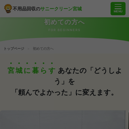
不用品回収の
サニークリーン宮城
MENU
初めての​方​へ
FOR BEGINNERS
トップページ
>
初めての​方​へ
宮
城
に
暮
ら
す
あなたの「どうしよ
う」を
「頼んでよかった」に変えます。