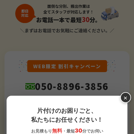
面倒な分別、搬出作業は
即日
全てスタッフが対応します！
対応
30
お電話一本で最短
分。
＼まずはお電話でお気軽にご連絡ください。／
WEB限定 割引キャンペーン
050-8896-3856
×
24時間
受付対応
土日祝OK
片付けのお困りごと、
最短30分でお伺い
私たちにお任せください！
30
無料
お見積もり
・最短
分でお伺い