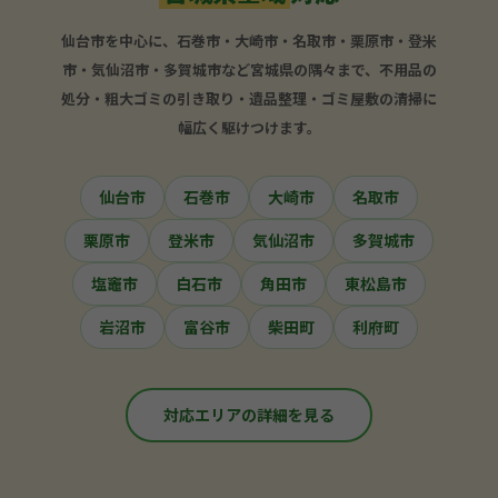
仙台市を中心に、石巻市・大崎市・名取市・栗原市・登米
市・気仙沼市・多賀城市など宮城県の隅々まで、不用品の
処分・粗大ゴミの引き取り・遺品整理・ゴミ屋敷の清掃に
幅広く駆けつけます。
仙台市
石巻市
大崎市
名取市
栗原市
登米市
気仙沼市
多賀城市
塩竈市
白石市
角田市
東松島市
岩沼市
富谷市
柴田町
利府町
対応エリアの詳細を見る