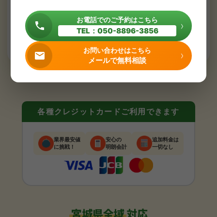
お電話でのご予約はこちら
›
TEL：050-8896-3856
お電話でのご予約はこちら
›
TEL：050-8896-3856
お問い合わせはこちら
›
メールで無料相談
お問い合わせはこちら
›
メールで無料相談
各種クレジットカードご利用できます
業界最安値
安心の
追加料金は
に挑戦！
明朗会計
一切なし
宮城県全域
対応