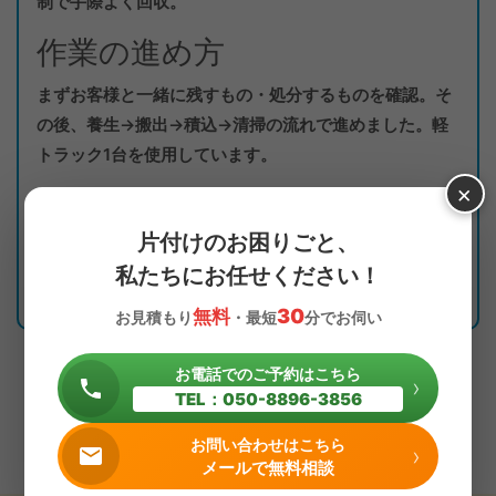
制で手際よく回収。
作業の進め方
まずお客様と一緒に残すもの・処分するものを確認。そ
の後、養生→搬出→積込→清掃の流れで進めました。軽
トラック1台を使用しています。
×
いただいた感想
片付けのお困りごと、
「自分では動かせない家具もあっという間に運んでくれ
私たちにお任せください！
ました。頼んで良かったです。」
30
無料
お見積もり
・最短
分でお伺い
お電話でのご予約はこちら
›
TEL：050-8896-3856
実績事例一覧へ戻る
お問い合わせはこちら
›
メールで無料相談