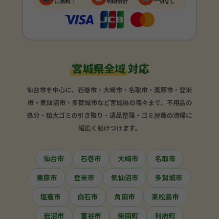
に挑戦！
明朗会計
一切なし
宮城県全域
対応
仙台市を中心に、石巻市・大崎市・名取市・栗原市・登米
市・気仙沼市・多賀城市など宮城県の隅々まで、不用品の
処分・粗大ゴミの引き取り・遺品整理・ゴミ屋敷の清掃に
幅広く駆けつけます。
仙台市
石巻市
大崎市
名取市
栗原市
登米市
気仙沼市
多賀城市
塩竈市
白石市
角田市
東松島市
岩沼市
富谷市
柴田町
利府町