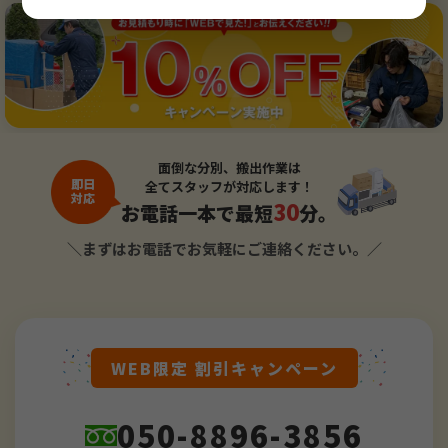
面倒な分別、搬出作業は
即日
全てスタッフが対応します！
対応
30
お電話一本で最短
分。
＼まずはお電話でお気軽にご連絡ください。／
WEB限定 割引キャンペーン
050-8896-3856